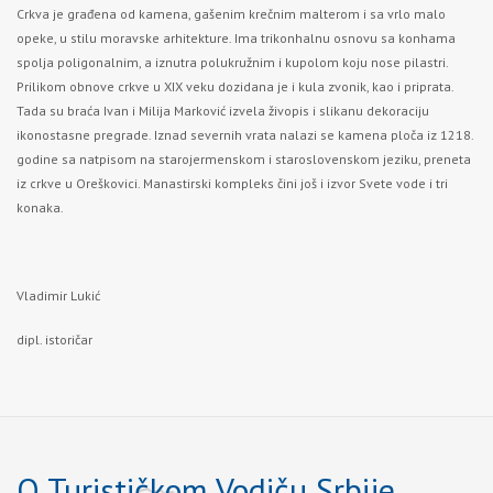
Crkva je građena od kamena, gašenim krečnim malterom i sa vrlo malo
opeke, u stilu moravske arhitekture. Ima trikonhalnu osnovu sa konhama
spolja poligonalnim, a iznutra polukružnim i kupolom koju nose pilastri.
Prilikom obnove crkve u XIX veku dozidana je i kula zvonik, kao i priprata.
Tada su braća Ivan i Milija Marković izvela živopis i slikanu dekoraciju
ikonostasne pregrade. Iznad severnih vrata nalazi se kamena ploča iz 1218.
godine sa natpisom na starojermenskom i staroslovenskom jeziku, preneta
iz crkve u Oreškovici. Manastirski kompleks čini još i izvor Svete vode i tri
konaka.
Vladimir Lukić
dipl. istoričar
O Turističkom Vodiču Srbije