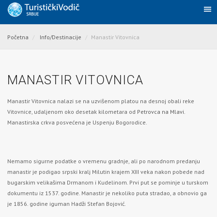
Početna
Info/Destinacije
Manastir Vitovnica
MANASTIR VITOVNICA
Manastir Vitovnica nalazi se na uzvišenom platou na desnoj obali reke
Vitovnice, udaljenom oko desetak kilometara od
Petrovca na Mlavi
.
Manastirska crkva posvećena je Uspenju Bogorodice.
Nemamo sigurne podatke o vremenu gradnje, ali po narodnom predanju
manastir je podigao srpski kralj Milutin krajem XIII veka nakon pobede nad
bugarskim velikašima Drmanom i Kudelinom. Prvi put se pominje u turskom
dokumentu iz 1537. godine. Manastir je nekoliko puta stradao,
a obnovio ga
je 1856. godine iguman Hadži Stefan Bojović.