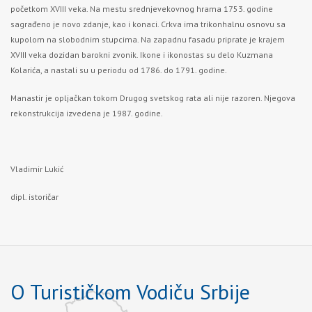
početkom XVIII veka. Na mestu srednjevekovnog hrama 1753. godine
sagrađeno je novo zdanje, kao i konaci. Crkva ima trikonhalnu osnovu sa
kupolom na slobodnim stupcima. Na zapadnu fasadu priprate je krajem
XVIII veka dozidan barokni zvonik. Ikone i ikonostas su delo Kuzmana
Kolarića, a nastali su u periodu od 1786. do 1791. godine.
Manastir je opljačkan tokom Drugog svetskog rata ali nije razoren. Njegova
rekonstrukcija izvedena je 1987. godine.
Vladimir Lukić
dipl. istoričar
O Turističkom Vodiču Srbije