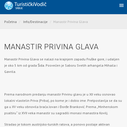
Početna
Info/Destinacije
Manastir Privina Glava
MANASTIR PRIVINA GLAVA
Manastir Privina Glava se nalazi na krajnjem zapadu
Fruške gore
, i udaljen
je oko 5 km od grada
Šida
. Posvećen je Saboru Svetih arhangela Mihaila i
Gavrila.
Prema narodnom predanju manastir Privinu glavu je u XII veku osnovao
lokalni vlastelin Priva (Priba), po kome je i dobio ime. Pretpostavlja se da su
ga u XV veku obnovila braća Jovan i Đorđe Branković. Prema „Minhenskom
psaltiru“ iz XVII veka manastir su sagradili monasi manastira Kovilj.
Stradao je tokom austrijsko-turskih ratova,
a ponovo postaje aktivan