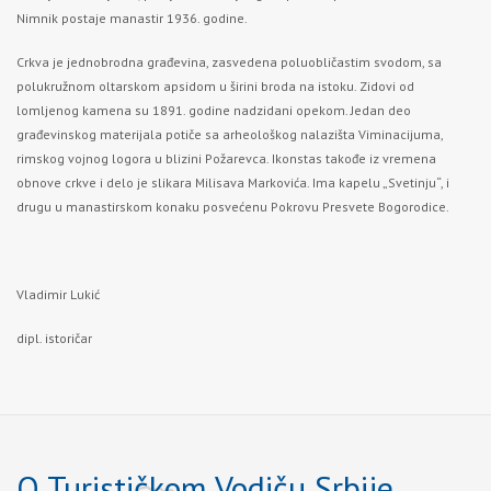
Nimnik postaje manastir 1936. godine.
Crkva je jednobrodna građevina, zasvedena poluobličastim svodom, sa
polukružnom oltarskom apsidom u širini broda na istoku. Zidovi od
lomljenog kamena su 1891. godine nadzidani opekom. Jedan deo
građevinskog materijala potiče sa arheološkog nalazišta Viminacijuma,
rimskog vojnog logora u blizini Požarevca. Ikonstas takođe iz vremena
obnove crkve i delo je slikara Milisava Markovića. Ima kapelu „Svetinju“, i
drugu u manastirskom konaku posvećenu Pokrovu Presvete Bogorodice.
Vladimir Lukić
dipl. istoričar
O Turističkom Vodiču Srbije