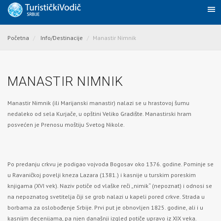
Početna
Info/Destinacije
Manastir Nimnik
MANASTIR NIMNIK
Manastir Nimnik (ili Marijanski manastir) nalazi se u hrastovoj šumu
nedaleko od sela Kurjače, u opštini
Veliko Gradište
. Manastirski hram
posvećen je Prenosu moštiju Svetog Nikole.
Po predanju crkvu je podigao vojvoda Bogosav oko 1376. godine. Pominje se
u Ravaničkoj povelji kneza Lazara (1381.
) i kasnije u turskim poreskim
knjigama (XVI vek). Naziv potiče od vlaške reči „nimik“ (nepoznat) i odnosi se
na nepoznatog svetitelja čiji se grob nalazi u kapeli pored crkve. Strada u
borbama za oslobođenje Srbije. Prvi put je obnovljen 1825. godine, ali i u
kasnijm decenijama, pa njen današnji izgled potiče upravo iz XIX veka.