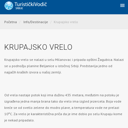
Početna
Info/Destinacije
Krupajsko vrelo
KRUPAJSKO VRELO
Krupajsko vrelo se nalazi u selu Milanovac i pripada opštini
Žagubica
. Nalazi
se u podnožju planine
Beljanice
u istočnoj Srbiji. Predstavlja jedno od
najjačih kraških izvora u našoj zemlji.
Od vrela nastaje potok koji ima dužinu 435 metara, međutim na potoku je
izgrađena jedna manja brana tako da vrelo ima izgled jezerceta. Boja vode
kreće se od svetlo zelene do modro plave, a temperatura vode ne prelazi
10°C. Za vrelo je karakteristična priča da je ime dobio po selu Krupaju kome
je nekad pripadalo.