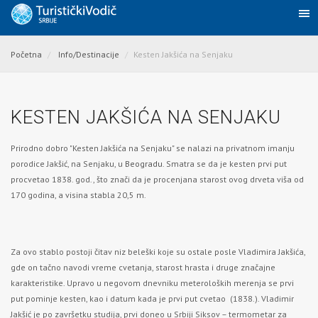
Početna
Info/Destinacije
Kesten Jakšića na Senjaku
KESTEN JAKŠIĆA NA SENJAKU
Prirodno dobro "Kesten Jakšića na Senjaku" se nalazi na privatnom imanju
porodice Jakšić, na Senjaku, u
Beogradu
. Smatra se da je kesten prvi put
procvetao 1838. god., što znači da je procenjana starost ovog drveta viša od
170 godina, a visina stabla 20,5 m.
Za ovo stablo postoji čitav niz beleški koje su ostale posle Vladimira Jakšića,
gde on tačno navodi vreme cvetanja, starost hrasta i druge značajne
karakteristike. Upravo u negovom dnevniku meteroloških merenja se prvi
put pominje kesten, kao i datum kada je prvi put cvetao (1838.). Vladimir
Jakšić je po završetku studija, prvi doneo u Srbiji Siksov – termometar za