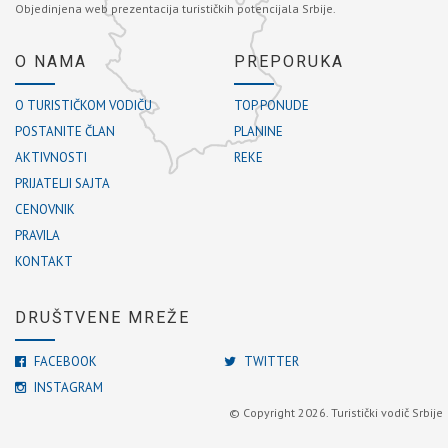
Objedinjena web prezentacija turističkih potencijala Srbije.
O NAMA
PREPORUKA
O TURISTIČKOM VODIČU
TOP PONUDE
POSTANITE ČLAN
PLANINE
AKTIVNOSTI
REKE
PRIJATELJI SAJTA
CENOVNIK
PRAVILA
KONTAKT
DRUŠTVENE MREŽE
FACEBOOK
TWITTER
INSTAGRAM
© Copyright 2026. Turistički vodič Srbije