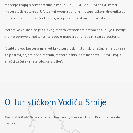
merenje krajnjih temperatura, čime je Srbiju uključio u Evropsku mrežu
meteroloških stanica. U Vladimirovom radnom, meterološkom dnevniku se
pominje ovaj dugovečni kesten, koji je svedok stvaranja srpske istorije.
Meterološka stanica je sa ovog mesta vremenom prebačena, ali je u novije
vreme ponovo smeštena i to opet u neposrednoj blizini starog kestena.
"Stablo ovog kestena ima veliki kulturološki i istorijski značaj, jer je povezan
sa postavljanjem prvih mernih, meteroloških instrumenata u Srbiji, koji su
značili začetak meterološke službe".
O Turističkom Vodiču Srbije
Turistički Vodič Srbije
- Hoteli, Restorani, Znamenitosti i Prirodne lepote
Srbije!