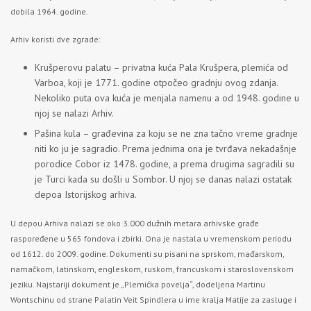
dobila 1964. godine.
Arhiv koristi dve zgrade:
Krušperovu palatu – privatna kuća Pala Krušpera, plemića od
Varboa, koji je 1771. godine otpočeo gradnju ovog zdanja.
Nekoliko puta ova kuća je menjala namenu a od 1948. godine u
njoj se nalazi Arhiv.
Pašina kula – građevina za koju se ne zna tačno vreme gradnje
niti ko ju je sagradio. Prema jednima ona je tvrđava nekadašnje
porodice Cobor iz 1478. godine, a prema drugima sagradili su
je Turci kada su došli u Sombor. U njoj se danas nalazi ostatak
depoa Istorijskog arhiva.
U depou Arhiva nalazi se oko 3.000 dužnih metara arhivske građe
raspoređene u 565 fondova i zbirki. Ona je nastala u vremenskom periodu
od 1612. do 2009. godine. Dokumenti su pisani na sprskom, mađarskom,
namačkom, latinskom, engleskom, ruskom, francuskom i staroslovenskom
jeziku. Najstariji dokument je „Plemićka povelja“, dodeljena Martinu
Wontschinu od strane Palatin Veit Spindlera u ime kralja Matije za zasluge i