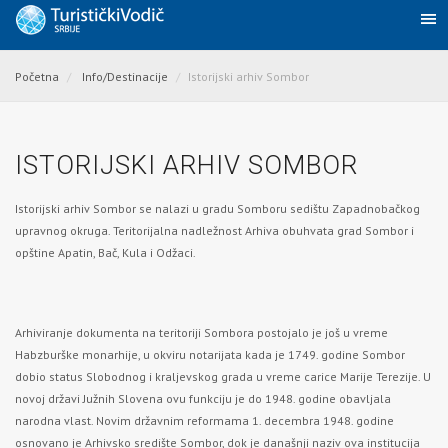
Početna
Info/Destinacije
Istorijski arhiv Sombor
ISTORIJSKI ARHIV SOMBOR
Istorijski arhiv Sombor se nalazi u gradu Somboru sedištu Zapadnobačkog
upravnog okruga. Teritorijalna nadležnost Arhiva obuhvata grad Sombor i
opštine Apatin, Bač, Kula i Odžaci.
Arhiviranje dokumenta na teritoriji Sombora postojalo je još u vreme
Habzburške monarhije, u okviru notarijata kada je 1749. godine Sombor
dobio status Slobodnog i kraljevskog grada u vreme carice Marije Terezije. U
novoj državi Južnih Slovena ovu funkciju je do 1948. godine obavljala
narodna vlast. Novim državnim reformama 1. decembra 1948. godine
osnovano je Arhivsko središte Sombor, dok je današnji naziv ova institucija