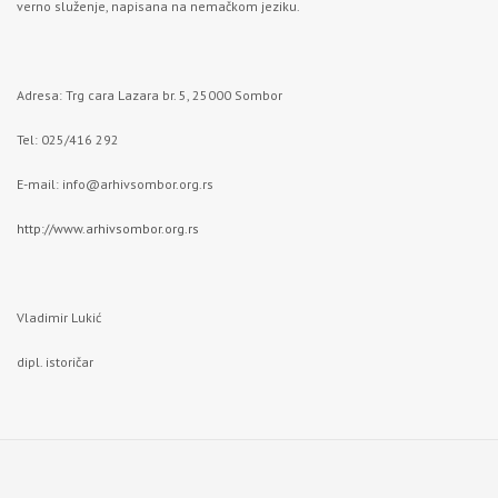
verno služenje, napisana na nemačkom jeziku.
Adresa: Trg cara Lazara br. 5, 25000 Sombor
Tel: 025/416 292
E-mail:
info@arhivsombor.org.rs
http://www.arhivsombor.org.rs
Vladimir Lukić
dipl. istoričar