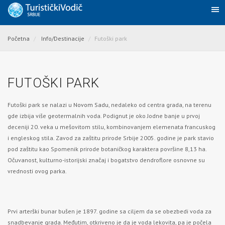
Početna
Info/Destinacije
Futoški park
FUTOŠKI PARK
Futoški park se nalazi u
Novom Sadu
, nedaleko od centra grada, na terenu
gde izbija više geotermalnih voda. Podignut je oko Jodne banje u prvoj
deceniji 20. veka u mešovitom stilu, kombinovanjem elemenata francuskog
i engleskog stila. Zavod za zaštitu prirode Srbije 2005. godine je park stavio
pod zaštitu kao Spomenik prirode botaničkog karaktera površine 8,13 ha.
Očuvanost, kulturno-istorijski značaj i bogatstvo dendroflore osnovne su
vrednosti ovog parka.
Prvi arterški bunar bušen je 1897. godine sa ciljem da se obezbedi voda za
snadbevanje grada. Međutim, otkriveno je da je voda lekovita, pa je počela