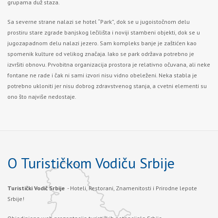
grupama duž staza.
Sa severne strane nalazi se hotel “Park”, dok se u jugoistočnom delu
prostiru stare zgrade banjskog lečilišta i noviji stambeni objekti, dok se u
jugozapadnom delu nalazi jezero. Sam kompleks banje je zaštićen kao
spomenik kulture od velikog značaja. Iako se park održava potrebno je
izvršiti obnovu. Prvobitna organizacija prostora je relativno očuvana, ali neke
fontane ne rade i čak ni sami izvori nisu vidno obeleženi. Neka stabla je
potrebno ukloniti jer nisu dobrog zdravstvenog stanja, a cvetni elementi su
ono što najviše nedostaje.
O Turističkom Vodiču Srbije
Turistički Vodič Srbije
- Hoteli, Restorani, Znamenitosti i Prirodne lepote
Srbije!