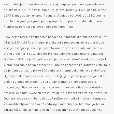
eksploatacija u zdravstvene svrhe. Kraj njega je i podignuta prva drvena
baraka koja je služila za kupanje. Drugi izvor bušen je 1924. godine, a treći
1953. Danas postoji ukupno 7 bunara. U peiodu od 1908. do 1910. godine
trajala je izgradnja zgrade jodnog kupatila po projektu arhitekte Imrea
Frančeska. Pored nje je 1931. izgrađen hotel “Park”.
Prvo idejno rešenje za uređenje parka dao je mađarski arhitekta Armin Pec -
Mlađi (1855 - 1927), ali njegov projekat nije realizovan, ali je autor druge
verzije rešenja, čije ime nije poznato, imao slične elemente kao i Armin u
planu uređenja iz 1912. godine. Projekat obnove parka uradio je Ratibor
Đorđević 1962. pa je i 2 godine kasnije izvršena delimična rekonstrukcija. U
vreme podizanja parka posađene su brojne egzotične i autohtone vrste, tako
da je danas prisutno preko 100 varijeteta i formi dekorativne dendroflore.
Uglavnom dominiraju visoki lišćari, od kojih je najznačajnija mečija leska
sađena u duge drvorede. Tu su i druge alohtone vrste poput sofore,
magnolije, tulipanovca, crnog oraha. Autohtone vrste tipične za nizijske
predele koje rastu ovde su hrast lužnjak, bela topola, vez, žalosna vrba. Od
četinara javlja se crni bor, beli bor, Pančićeva omorika i močvarni čempres.
Žbunastih biljaka ima oko 33 vrsta, uglavnom lišćarskih:mahonija, leska,
sirijska ruža, rani jasmine, vatreni trn, pajasmin i uglavnom su sađene u