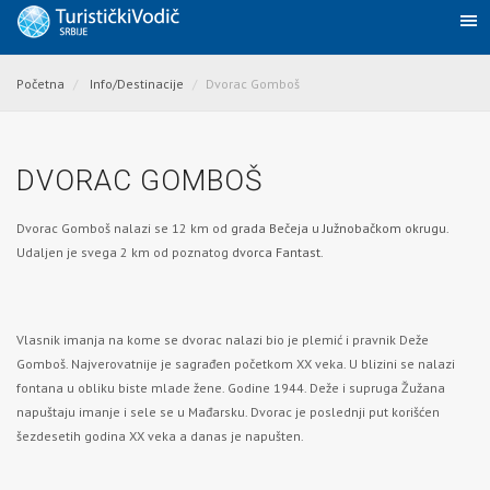
Početna
Info/Destinacije
Dvorac Gomboš
DVORAC GOMBOŠ
Dvorac Gomboš nalazi se 12 km od
grada Bečeja
u
Južnobačkom okrugu.
Udaljen je svega 2 km od poznatog
dvorca Fantast.
Vlasnik imanja na kome se dvorac nalazi bio je plemić i pravnik Deže
Gomboš. Najverovatnije je sagrađen početkom XX veka. U blizini se nalazi
fontana u obliku biste mlade žene. Godine 1944. Deže i supruga Žužana
napuštaju imanje i sele se u Mađarsku. Dvorac je poslednji put korišćen
šezdesetih godina XX veka a danas je napušten.