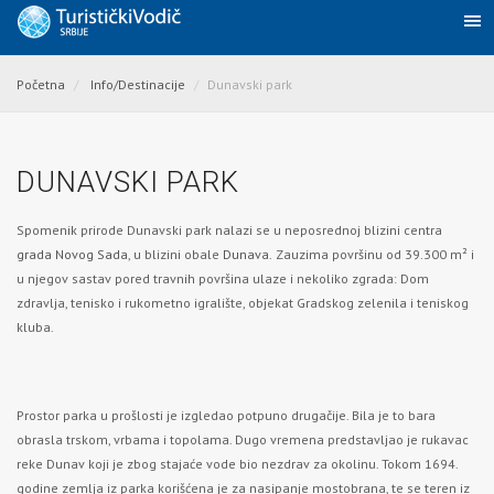
Početna
Info/Destinacije
Dunavski park
DUNAVSKI PARK
Spomenik prirode Dunavski park nalazi se u neposrednoj blizini centra
grada Novog Sada
, u blizini obale
Dunava.
Zauzima površinu od 39.300 m² i
u njegov sastav pored travnih površina ulaze i nekoliko zgrada: Dom
zdravlja, tenisko i rukometno igralište, objekat Gradskog zelenila i teniskog
kluba.
Prostor parka u prošlosti je izgledao potpuno drugačije. Bila je to bara
obrasla trskom, vrbama i topolama. Dugo vremena predstavljao je rukavac
reke Dunav koji je zbog stajaće vode bio nezdrav za okolinu. Tokom 1694.
godine zemlja iz parka korišćena je za nasipanje mostobrana, te se teren iz