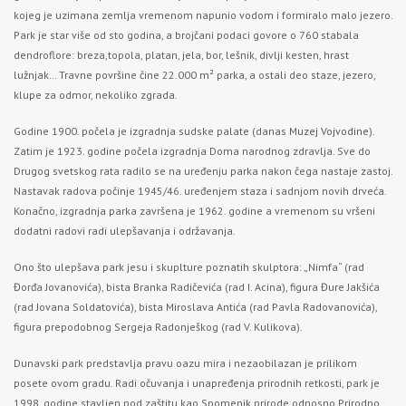
kojeg je uzimana zemlja vremenom napunio vodom i formiralo malo jezero.
Park je star više od sto godina, a brojčani podaci govore o 760 stabala
dendroflore: breza,topola, platan, jela, bor, lešnik, divlji kesten, hrast
lužnjak… Travne površine čine 22.000 m² parka, a ostali deo staze, jezero,
klupe za odmor, nekoliko zgrada.
Godine 1900. počela je izgradnja sudske palate (danas
Muzej Vojvodine
).
Zatim je 1923. godine počela izgradnja Doma narodnog zdravlja. Sve do
Drugog svetskog rata radilo se na uređenju parka nakon čega nastaje zastoj.
Nastavak radova počinje 1945/46. uređenjem staza i sadnjom novih drveća.
Konačno, izgradnja parka završena je 1962. godine a vremenom su vršeni
dodatni radovi radi ulepšavanja i održavanja.
Ono što ulepšava park jesu i skuplture poznatih skulptora: „Nimfa“ (rad
Đorđa Jovanovića), bista Branka Radičevića (rad I. Acina), figura Đure Jakšića
(rad Jovana Soldatovića), bista Miroslava Antića (rad Pavla Radovanovića),
figura prepodobnog Sergeja Radonješkog (rad V. Kulikova).
Dunavski park predstavlja pravu oazu mira i nezaobilazan je prilikom
posete ovom gradu. Radi očuvanja i unapređenja prirodnih retkosti, park je
1998. godine stavljen pod zaštitu kao Spomenik prirode odnosno Prirodno