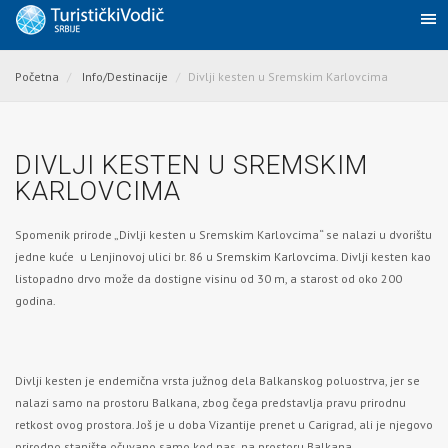
Početna
Info/Destinacije
Divlji kesten u Sremskim Karlovcima
DIVLJI KESTEN U SREMSKIM
KARLOVCIMA
Spomenik prirode „Divlji kesten u Sremskim Karlovcima“ se nalazi u dvorištu
jedne kuće u Lenjinovoj ulici br. 86 u
Sremskim Karlovcima
. Divlji kesten kao
listopadno drvo može da dostigne visinu od 30 m, a starost od oko 200
godina.
Divlji kesten je endemična vrsta južnog dela Balkanskog poluostrva, jer se
nalazi samo na prostoru Balkana, zbog čega predstavlja pravu prirodnu
retkost ovog prostora. Još je u doba Vizantije prenet u Carigrad, ali je njegovo
prirodno stanište očuvano samo kod nas, na prostoru Balkana.