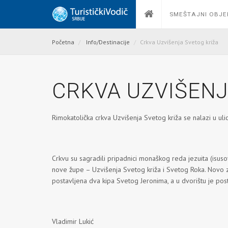
SMEŠTAJNI OBJE
Početna
Info/Destinacije
Crkva Uzvišenja Svetog križa
CRKVA UZVIŠENJ
Rimokatolička crkva Uzvišenja Svetog križa se nalazi u uli
Crkvu su sagradili pripadnici monaškog reda jezuita (isuso
nove župe – Uzvišenja Svetog križa i Svetog Roka. Novo z
postavljena dva kipa Svetog Jeronima, a u dvorištu je po
Vladimir Lukić