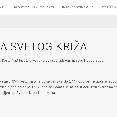
KTI
UGOSTITELJSKI OBJEKTI
INFO/DESTINACIJE
TOP PO
A SVETOG KRIŽA
ci Koste Nađ br. 21, u Petrovaradinu, gradskom naselju
Novog Sada
.
vaca) u XVIII veku, i njome upravljali sve do 1777. godine. Te godine izdvoj
danje podignuto je 1812. godine i danas se nalazi u delu Petrovaradina n
stavljen kip Svetog Ivana Nepomuka.