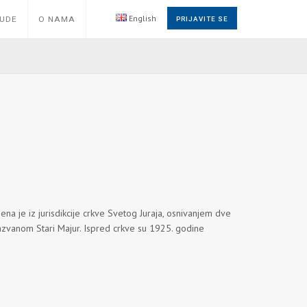
English
NUDE
O NAMA
PRIJAVITE SE
ena je iz jurisdikcije crkve Svetog Juraja, osnivanjem dve
azvanom Stari Majur. Ispred crkve su 1925. godine