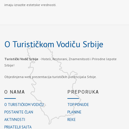
imaju izrazite estetske vrednosti.
O Turističkom Vodiču Srbije
Turistički Vodič Srbije
- Hoteli, Restorani, Znamenitosti i Prirodne lepote
Srbije!
Objedinjena web prezentacija turističkih potencijala Srbije.
O NAMA
PREPORUKA
O TURISTIČKOM VODIČU
TOP PONUDE
POSTANITE ČLAN
PLANINE
AKTIVNOSTI
REKE
PRIJATELJI SAJTA