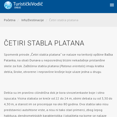
Početna
Info/Destinacije
Četiri stabla platana
ČETIRI STABLA PLATANA
Spomenik prirode „Četiri stabla platana“ se nalaze na teritoriji opštine
Bačka
Palanka
, na obali
Dunava
u neposrednoj blizini nekadašnje pristanišne
skele za Ilok. Zaštićena stabla platana (
Platanus orientalis
) imaju kratka
debla, široke, otvorene i nepravilne krošnje koje ulaze jedna u drugu.
Debla su im pravilno cilindrična dok je kora sivozelenkaste boje i sitno
ispucala. Visina stabala se kreće od 22 do 24 m, obimi debala su od 3,30 do
4,30 m, a starost im se procenjuje na oko 80 godina. Ova stabla iako nisu
predstavnici autohtone vrste, a nisu ni tako stari primerci, zbog lepog
habitusa, dendrometrijskih karakteristika i lokaliteta na kome se nalaze