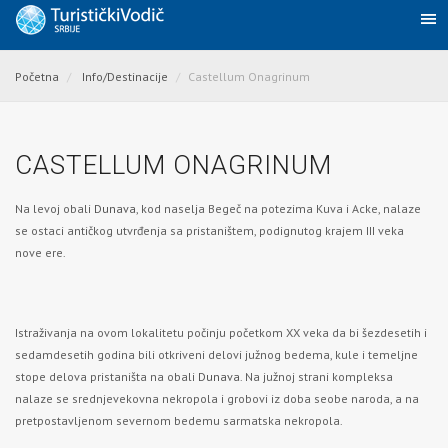
Početna
Info/Destinacije
Castellum Onagrinum
CASTELLUM ONAGRINUM
Na levoj obali
Dunava
, kod naselja Begeč na potezima Kuva i Acke, nalaze
se ostaci antičkog utvrđenja sa pristaništem, podignutog krajem III veka
nove ere.
Istraživanja na ovom lokalitetu počinju početkom XX veka da bi šezdesetih i
sedamdesetih godina bili otkriveni delovi južnog bedema, kule i temeljne
stope delova pristaništa na obali
Dunava
. Na južnoj strani kompleksa
nalaze se srednjevekovna nekropola i grobovi iz doba seobe naroda, a na
pretpostavljenom severnom bedemu sarmatska nekropola.