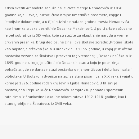
Crkva svetih Arhanđela zadužbina je Prote Mateje Nenadovića iz 1830.
godine koja u svojoj ruznici čuva brojne umetničke predmete, knjige i
istorijske dokumente, a u čijoj blizini se nalaze grobna mesta Nenadovića
kao i humka srpske pesnikinje Desanke Maksimović. U porti crkve sačuvano
je pet sobrašica iz XIX veka, koje su služile za okupljanje naroda u vreme
crkvenih praznika. Drugi deo celine čine i dve školske zgrade: „Protina“ škola
kao najstarija državna škola u Brankovini iz 1836. godine, u kojoj je izložena
postavka vezana za školstvo i prosvetu tog vremena; i „Desankina“ škola iz
1895. godine, u kojoj je učitelj bio Desankin otac a koju je pesnikinja
pohađala, gde se danas nalazi postavka o njenom životu i delu, kao i sala i
biblioteka. U školskom dvorištu nalazi se stara pisarnica iz XIX veka, i vajat u
kome je 1826. godine rođen književnik Ljuba Nenadović. U blizini je
postavljena i replika kuće Nenadovića. Kompleksu pripada i spomenik
ratnicima iz Brankovine i okoline tokom ratova 1912-1918. godine, kao i
staro groblje na Šabatovcu iz XVIII veka.