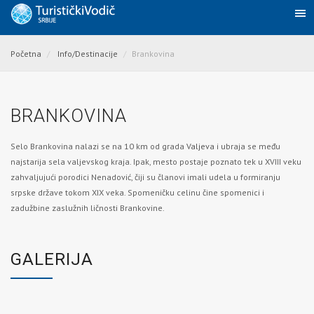
Početna
Info/Destinacije
Brankovina
BRANKOVINA
Selo Brankovina nalazi se na 10 km od grada
Valjeva
i ubraja se među
najstarija sela valjevskog kraja. Ipak, mesto postaje poznato tek u XVIII veku
zahvaljujući porodici Nenadović, čiji su članovi imali udela u formiranju
srpske države tokom XIX veka. Spomeničku celinu čine spomenici i
zadužbine zaslužnih ličnosti Brankovine.
GALERIJA