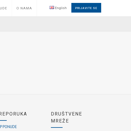
English
NUDE
O NAMA
PRIJAVITE SE
REPORUKA
DRUŠTVENE
MREŽE
P PONUDE