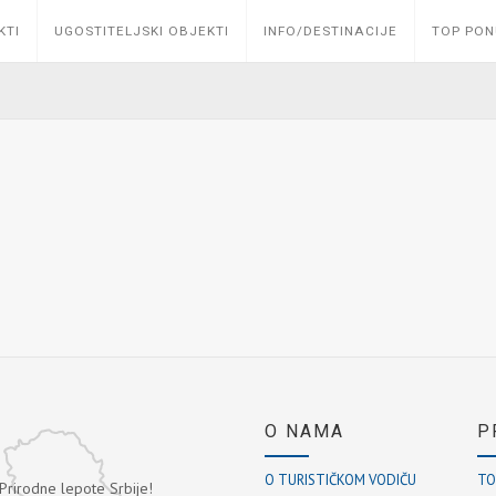
KTI
UGOSTITELJSKI OBJEKTI
INFO/DESTINACIJE
TOP PO
O NAMA
P
O TURISTIČKOM VODIČU
TO
 Prirodne lepote Srbije!