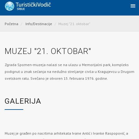
Početna
Info/Destinacije
Muzej "21. oktobar"
MUZEJ "21. OKTOBAR"
Zgrada Spomen-muzeja nalazi se na ulazu u Memorijalni park, kompleks
podignut u znak sećanja na nedužno streljanje civila u
Kragujevcu
u Drugom
svetskom ratu. Svečano je otvoren 15. februara 1976. godine.
GALERIJA
Muzej je građen po nacrtima arhitekata Ivane Antić i Ivanke Raspopović, a