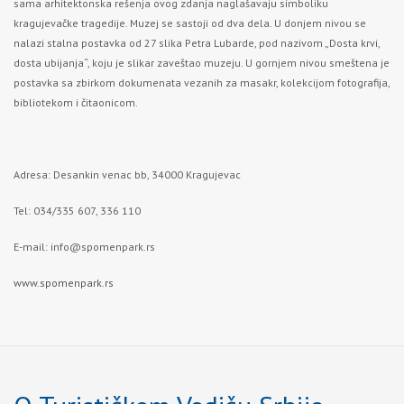
sama arhitektonska rešenja ovog zdanja naglašavaju simboliku
kragujevačke tragedije. Muzej se sastoji od dva dela. U donjem nivou se
nalazi stalna postavka od 27 slika Petra Lubarde, pod nazivom „Dosta krvi,
dosta ubijanja“, koju je slikar zaveštao muzeju. U gornjem nivou smeštena je
postavka sa zbirkom dokumenata vezanih za masakr, kolekcijom fotografija,
bibliotekom i čitaonicom.
Adresa: Desankin venac bb, 34000 Kragujevac
Tel: 034/335 607, 336 110
E-mail:
info@spomenpark.rs
www.spomenpark.rs