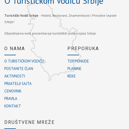
O Turističkom Vodiču Srbije
Turistički Vodič Srbije
- Hoteli, Restorani, Znamenitosti i Prirodne lepote
Srbije!
Objedinjena web prezentacija turističkih potencijala Srbije.
O NAMA
PREPORUKA
O TURISTIČKOM VODIČU
TOP PONUDE
POSTANITE ČLAN
PLANINE
AKTIVNOSTI
REKE
PRIJATELJI SAJTA
CENOVNIK
PRAVILA
KONTAKT
DRUŠTVENE MREŽE