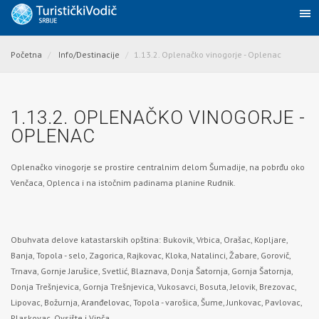
Početna
Info/Destinacije
1.13.2. Oplenačko vinogorje - Oplenac
1.13.2. OPLENAČKO VINOGORJE -
OPLENAC
Oplenačko vinogorje se prostire centralnim delom Šumadije, na pobrđu oko
Venčaca
, Oplenca i na istočnim padinama planine
Rudnik
.
Obuhvata delove katastarskih opština: Bukovik, Vrbica, Orašac, Kopljare,
Banja, Topola - selo, Zagorica, Rajkovac, Kloka, Natalinci, Žabare, Gorovič,
Trnava, Gornje Jarušice, Svetlić, Blaznava, Donja Šatornja, Gornja Šatornja,
Donja Trešnjevica, Gornja Trešnjevica, Vukosavci, Bosuta, Jelovik, Brezovac,
Lipovac, Božurnja,
Aranđelovac
, Topola - varošica, Šume, Junkovac, Pavlovac,
Plaskovac, Ovsište i Vinča.