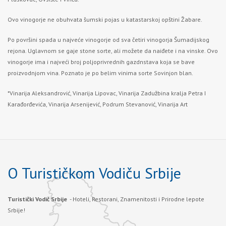
Ovo vinogorje ne obuhvata šumski pojas u katastarskoj opštini Žabare.
Po površini spada u najveće vinogorje od sva četiri vinogorja Šumadijskog
rejona. Uglavnom se gaje stone sorte, ali možete da naiđete i na vinske. Ovo
vinogorje ima i najveći broj poljoprivrednih gazdnstava koja se bave
proizvodnjom vina. Poznato je po belim vinima sorte Sovinjon blan.
*Vinarija Aleksandrović, Vinarija Lipovac, Vinarija Zadužbina kralja Petra I
Karađorđevića, Vinarija Arsenijević, Podrum Stevanović, Vinarija Art
O Turističkom Vodiču Srbije
Turistički Vodič Srbije
- Hoteli, Restorani, Znamenitosti i Prirodne lepote
Srbije!