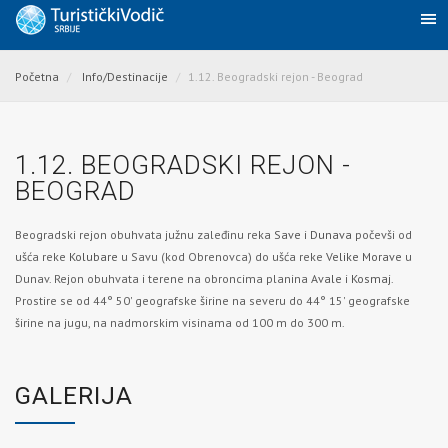
Početna
Info/Destinacije
1.12. Beogradski rejon - Beograd
1.12. BEOGRADSKI REJON -
BEOGRAD
Beogradski rejon obuhvata južnu zaleđinu reka
Save
i
Dunava
počevši od
ušća reke
Kolubare
u Savu (kod Obrenovca) do ušća reke
Velike Morave
u
Dunav. Rejon obuhvata i terene na obroncima planina
Avale
i
Kosmaj
.
Prostire se od 44° 50' geografske širine na severu do 44° 15' geografske
širine na jugu, na nadmorskim visinama od 100 m do 300 m.
GALERIJA