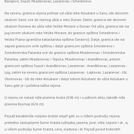
Barajevo, Sopot, Mladenovac, Lazarevac i Smederevo.
Na severu, granica rejona počinje od ušća reke Kolubare u Savu, ide desnom
obalom Save, sve do njenog ušća u reku Dunav. Zatim, granica ide desnom
obalom Dunava do ušća reke Velike Morave u Dunav. Od ušća, granica ide na
jug levom obalom reke Velike Morave, do granice opština Smederevo i
Velika Plana (granična katastarska opština Saraorci). Dalje, granica ide na
zapad granicom ovih opština, i dalje granicom opština Smederevo i
Smederevska Palanka sve do granice opština Mladenovac i Smederevska
Palanka, zatim Mladenovac i Topola, Mladenovac i Aranđelovac, potom
granicom opština Sopot i Aranđelovac, Lazarevac - Aranđelovac, Lazarevac -
Ljig, zatim ka severu granicom opština Lazarevac - Lajkovac, Lazarevac - Ub,
Obrenovac - Ub do reke Kolubare i dalje tokom Kolubare do ušća Kolubare u
Savu gde je i početna tačka rejona.
U rejonu se nalazi niža planina Avala (506 m) i u južnom delu, takođe niža
planina Kosmaj (626 m).
Pejzaž karakteriše nizijsko-brdski reljef gde su u nižem području rejona
pretežno zastupljene šume hrasta lužnjaka, jasena, jove, vrbe, topole i dr., a,
u višem području šume hrasta, cera, sladuna i dr. Pejzaž pored brdovitih