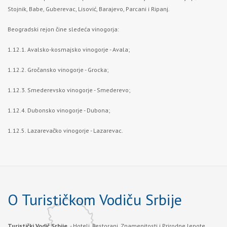
Stojnik, Babe, Guberevac, Lisović, Barajevo, Parcani i Ripanj.
Beogradski rejon čine sledeća vinogorja:
1.12.1. Avalsko-kosmajsko vinogorje - Avala;
1.12.2. Gročansko vinogorje - Grocka;
1.12.3. Smederevsko vinogorje - Smederevo;
1.12.4. Dubonsko vinogorje - Dubona;
1.12.5. Lazarevačko vinogorje - Lazarevac.
O Turističkom Vodiču Srbije
Turistički Vodič Srbije
- Hoteli, Restorani, Znamenitosti i Prirodne lepote