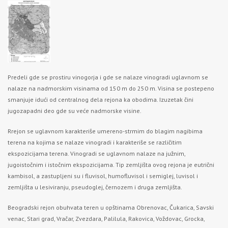
Predeli gde se prostiru vinogorja i gde se nalaze vinogradi uglavnom se
nalaze na nadmorskim visinama od 150 m do 250 m. Visina se postepeno
smanjuje idući od centralnog dela rejona ka obodima. Izuzetak čini
jugozapadni deo gde su veće nadmorske visine.
Rrejon se uglavnom karakteriše umereno-strmim do blagim nagibima
terena na kojima se nalaze vinogradi i karakteriše se različitim
ekspozicijama terena. Vinogradi se uglavnom nalaze na južnim,
jugoistočnim i istočnim ekspozicijama. Tip zemljišta ovog rejona je eutrični
kambisol, a zastupljeni su i fluvisol, humofluvisol i semiglej, luvisol i
zemljišta u lesiviranju, pseudoglej, černozem i druga zemljišta.
Beogradski rejon obuhvata teren u opštinama Obrenovac, Čukarica, Savski
venac, Stari grad, Vračar, Zvezdara, Palilula, Rakovica, Voždovac, Grocka,