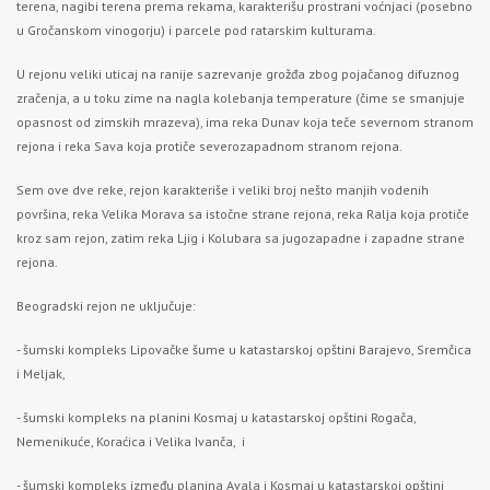
terena, nagibi terena prema rekama, karakterišu prostrani voćnjaci (posebno
u Gročanskom vinogorju) i parcele pod ratarskim kulturama.
U rejonu veliki uticaj na ranije sazrevanje grožđa zbog pojačanog difuznog
zračenja, a u toku zime na nagla kolebanja temperature (čime se smanjuje
opasnost od zimskih mrazeva), ima reka Dunav koja teče severnom stranom
rejona i reka Sava koja protiče severozapadnom stranom rejona.
Sem ove dve reke, rejon karakteriše i veliki broj nešto manjih vodenih
površina, reka Velika Morava sa istočne strane rejona, reka Ralja koja protiče
kroz sam rejon, zatim reka Ljig i Kolubara sa jugozapadne i zapadne strane
rejona.
Beogradski rejon ne uključuje:
- šumski kompleks Lipovačke šume u katastarskoj opštini Barajevo, Sremčica
i Meljak,
- šumski kompleks na planini Kosmaj u katastarskoj opštini Rogača,
Nemenikuće, Koraćica i Velika Ivanča, i
- šumski kompleks između planina Avala i Kosmaj u katastarskoj opštini