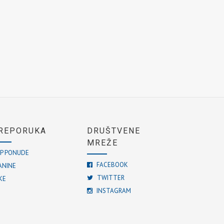
REPORUKA
DRUŠTVENE
MREŽE
P PONUDE
FACEBOOK
ANINE
TWITTER
KE
INSTAGRAM