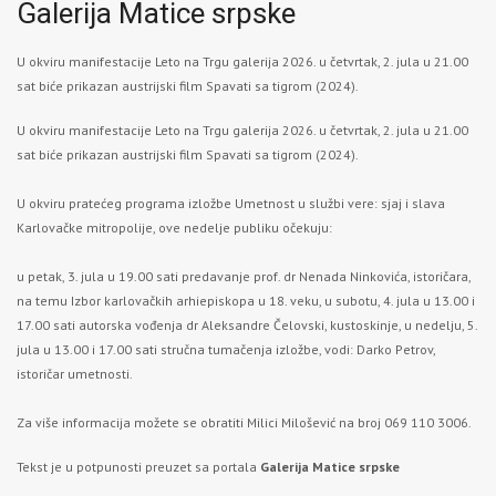
Galerija Matice srpske
U okviru manifestacije Leto na Trgu galerija 2026. u četvrtak, 2. jula u 21.00
sat biće prikazan austrijski film Spavati sa tigrom (2024).
U okviru manifestacije Leto na Trgu galerija 2026. u četvrtak, 2. jula u 21.00
sat biće prikazan austrijski film Spavati sa tigrom (2024).
U okviru pratećeg programa izložbe Umetnost u službi vere: sjaj i slava
Karlovačke mitropolije, ove nedelje publiku očekuju:
u petak, 3. jula u 19.00 sati predavanje prof. dr Nenada Ninkovića, istoričara,
na temu Izbor karlovačkih arhiepiskopa u 18. veku, u subotu, 4. jula u 13.00 i
17.00 sati autorska vođenja dr Aleksandre Čelovski, kustoskinje, u nedelju, 5.
jula u 13.00 i 17.00 sati stručna tumačenja izložbe, vodi: Darko Petrov,
istoričar umetnosti.
Za više informacija možete se obratiti Milici Milošević na broj 069 110 3006.
Tekst je u potpunosti preuzet sa portala
Galerija Matice srpske